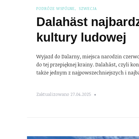
PODRÓŻE WSPÓLNE
SZWECJA
Dalahäst najbard
kultury ludowej
Wyjazd do Dalarny, miejsca narodzin czerwon
do tej przepięknej krainy. Dalahäst, czyli k
także jednym z najpowszechniejszych i naj
Zaktualizowano
27.04.2025