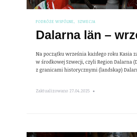
PODRÓŻE WSPÓLNE
SZWECJA
Dalarna län – wrz
Na początku września każdego roku Kasia z
w środkowej Szwecji, czyli Region Dalarna (D
z granicami historycznymi (landskap) Dala
Zaktualizowano
27.04.2025