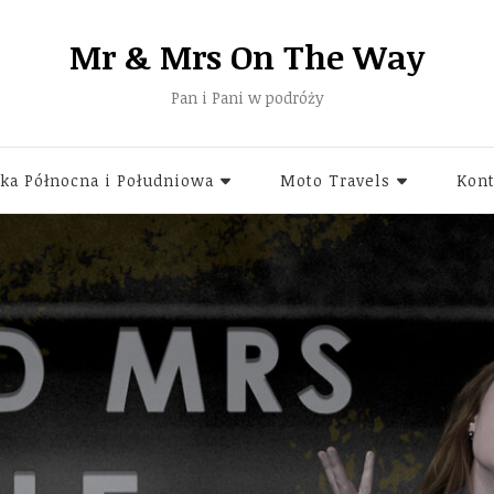
Mr & Mrs On The Way
Pan i Pani w podróży
ka Północna i Południowa
Moto Travels
Kont