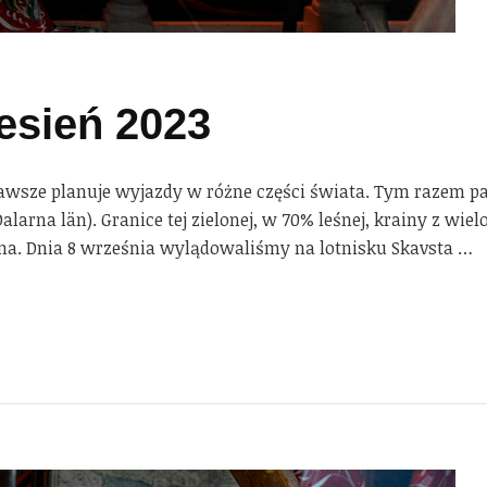
esień 2023
awsze planuje wyjazdy w różne części świata. Tym razem p
alarna län). Granice tej zielonej, w 70% leśnej, krainy z wi
rna. Dnia 8 września wylądowaliśmy na lotnisku Skavsta …