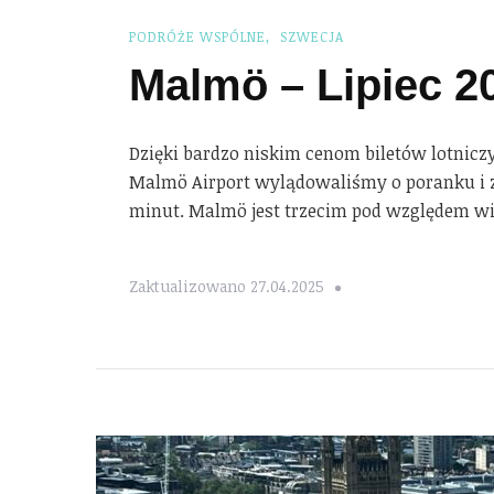
PODRÓŻE WSPÓLNE
SZWECJA
Malmö – Lipiec 2
Dzięki bardzo niskim cenom biletów lotnicz
Malmö Airport wylądowaliśmy o poranku i z
minut. Malmö jest trzecim pod względem wi
Zaktualizowano
27.04.2025