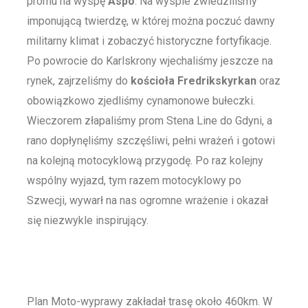
promu na wyspę
Aspö
. Na wyspie zwiedziliśmy
imponującą twierdzę, w której można poczuć dawny
militarny klimat i zobaczyć historyczne fortyfikacje.
Po powrocie do Karlskrony wjechaliśmy jeszcze na
rynek, zajrzeliśmy do
kościoła Fredrikskyrkan
oraz
obowiązkowo zjedliśmy cynamonowe bułeczki.
Wieczorem złapaliśmy prom Stena Line do Gdyni, a
rano dopłynęliśmy szczęśliwi, pełni wrażeń i gotowi
na kolejną motocyklową przygodę. Po raz kolejny
wspólny wyjazd, tym razem motocyklowy po
Szwecji, wywarł na nas ogromne wrażenie i okazał
się niezwykle inspirujący.
Plan Moto-wyprawy zakładał trasę około 460km. W