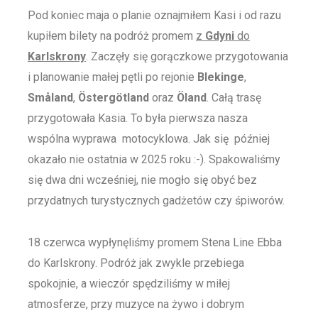
Pod koniec maja o planie oznajmiłem Kasi i od razu
kupiłem bilety na podróż promem
z
Gdyni
do
Karlskrony
. Zaczęły się gorączkowe przygotowania
i planowanie małej pętli po rejonie
Blekinge
,
Småland
,
Östergötland
oraz
Öland
. Całą trasę
przygotowała Kasia. To była pierwsza nasza
wspólna wyprawa motocyklowa. Jak się później
okazało nie ostatnia w 2025 roku :-). Spakowaliśmy
się dwa dni wcześniej, nie mogło się obyć bez
przydatnych turystycznych gadżetów czy śpiworów.
18 czerwca wypłynęliśmy promem Stena Line Ebba
do Karlskrony. Podróż jak zwykle przebiega
spokojnie, a wieczór spędziliśmy w miłej
atmosferze, przy muzyce na żywo i dobrym