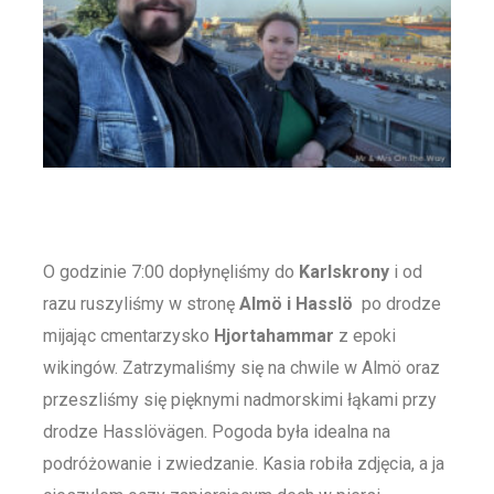
O godzinie 7:00 dopłynęliśmy do
Karlskrony
i od
razu ruszyliśmy w stronę
Almö i Hasslö
po drodze
mijając cmentarzysko
Hjortahammar
z epoki
wikingów. Zatrzymaliśmy się na chwile w Almö oraz
przeszliśmy się pięknymi nadmorskimi łąkami przy
drodze Hasslövägen. Pogoda była idealna na
podróżowanie i zwiedzanie. Kasia robiła zdjęcia, a ja