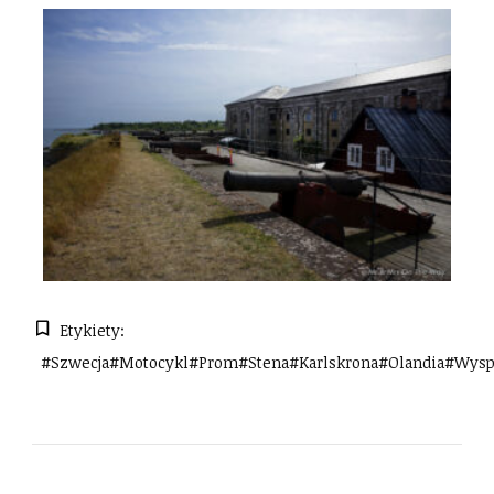
Etykiety:
#szwecja#motocykl#prom#stena#karlskrona#Olandia#wyspa