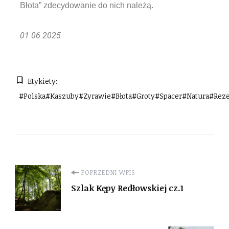
Błota” zdecydowanie do nich należą.
01.06.2025
Etykiety:
#polska#kaszuby#zyrawie#błota#groty#spacer#natura#rez
POPRZEDNI WPIS
Szlak Kępy Redłowskiej cz.1