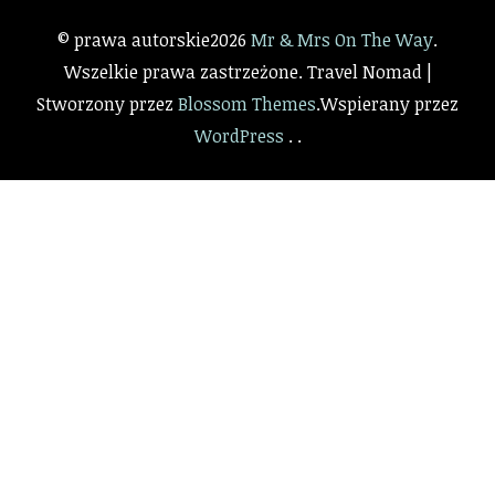
© prawa autorskie2026
Mr & Mrs On The Way
.
Wszelkie prawa zastrzeżone.
Travel Nomad |
Stworzony przez
Blossom Themes
.Wspierany przez
WordPress
. .