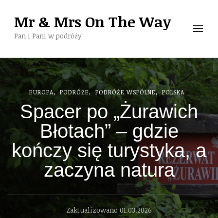
Mr & Mrs On The Way
Pan i Pani w podróży
EUROPA
PODRÓŻE
PODRÓŻE WSPÓLNE
POLSKA
Spacer po „Żurawich
Błotach” – gdzie
kończy się turystyka, a
zaczyna natura
Zaktualizowano
01.03.2026