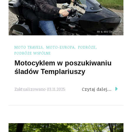
MOTO TRAVELS
MOTO-EUROPA
PODRÓŻE
PODRÓŻE WSPÓLNE
Motocyklem w poszukiwaniu
śladów Templariuszy
Czytaj dalej...
Zaktualizowano
03.11.2025