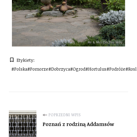
Etykiety:
#polska#pomorze#dobrzyca#ogrod#hortulus#podróże#rosli
POPRZEDNI WPIS
Poznań z rodziną Addamsów