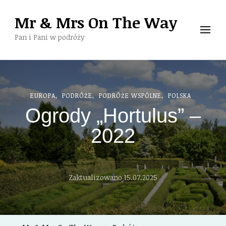
Mr & Mrs On The Way
Pan i Pani w podróży
EUROPA
PODRÓŻE
PODRÓŻE WSPÓLNE
POLSKA
Ogrody „Hortulus” –
2022
Zaktualizowano
15.07.2025