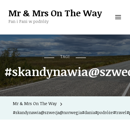
Mr & Mrs On The Way
Pan i Pani w podróży
TAGI
#skandynawia@szwec
Mr & Mrs On The Way
#skandynawia@szwecja@norwegia#dania#podróże#travel#