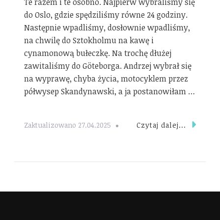
Te razem i te osobno. Najpierw wybraliśmy się
do Oslo, gdzie spędziliśmy równe 24 godziny.
Następnie wpadliśmy, dosłownie wpadliśmy,
na chwilę do Sztokholmu na kawę i
cynamonową bułeczkę. Na trochę dłużej
zawitaliśmy do Göteborga. Andrzej wybrał się
na wyprawę, chyba życia, motocyklem przez
półwysep Skandynawski, a ja postanowiłam …
Czytaj dalej...
Zaktualizowano
27.04.2025