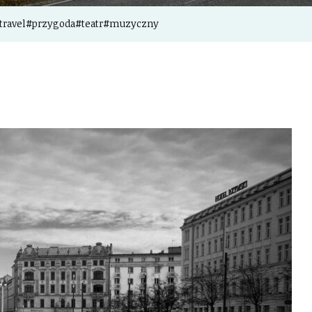
travel#przygoda#teatr#muzyczny