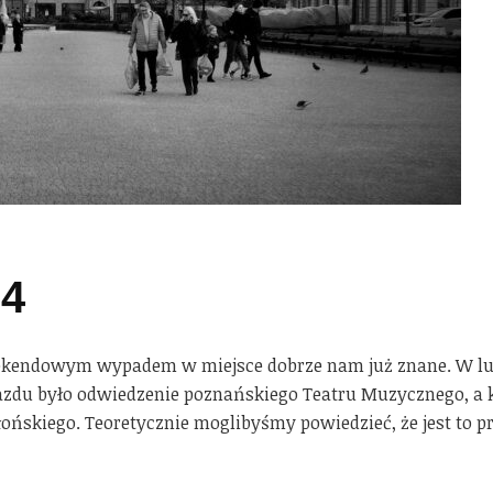
24
eekendowym wypadem w miejsce dobrze nam już znane. W lut
du było odwiedzenie poznańskiego Teatru Muzycznego, a k
ołońskiego. Teoretycznie moglibyśmy powiedzieć, że jest to 