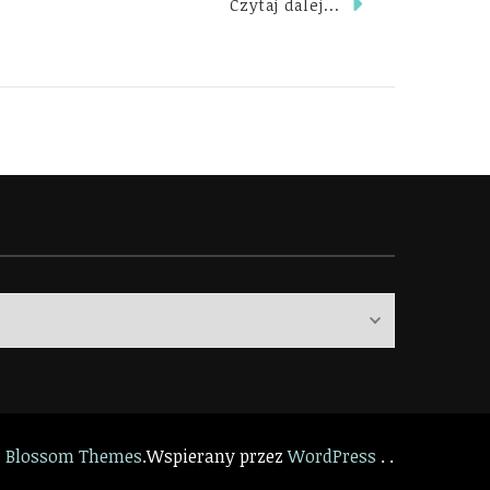
Czytaj dalej...
z
Blossom Themes
.Wspierany przez
WordPress
. .