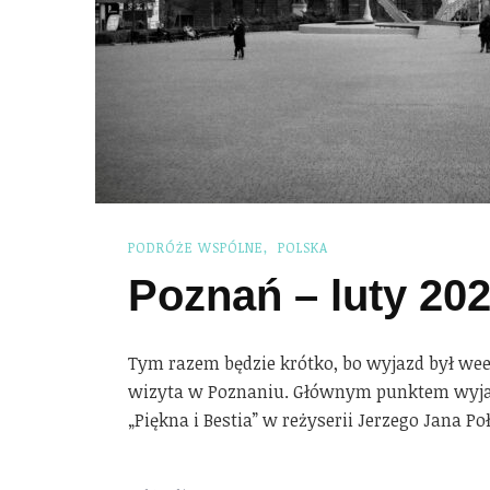
PODRÓŻE WSPÓLNE
POLSKA
Poznań – luty 20
Tym razem będzie krótko, bo wyjazd był w
wizyta w Poznaniu. Głównym punktem wyjaz
„Piękna i Bestia” w reżyserii Jerzego Jana P