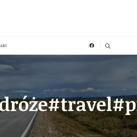
akt
dróże#travel#p