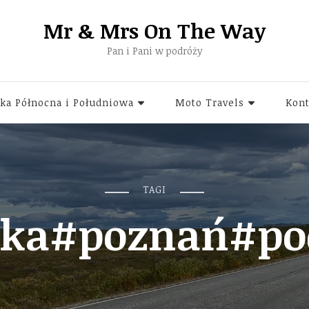
Mr & Mrs On The Way
Pan i Pani w podróży
ka Północna i Południowa
Moto Travels
Kont
TAGI
ska#poznań#po