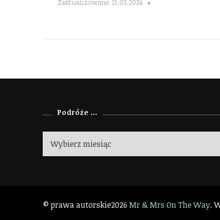
Zaktualizowano
21.03.2024
Podróże …
Podróże
…
© prawa autorskie2026
Mr & Mrs On The Way
. 