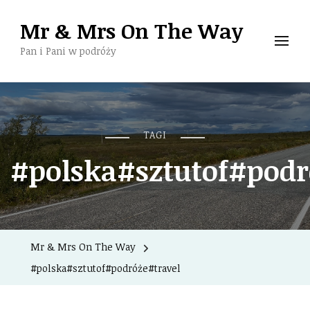
Mr & Mrs On The Way
Pan i Pani w podróży
TAGI
#polska#sztutof#podr
Mr & Mrs On The Way
#polska#sztutof#podróże#travel