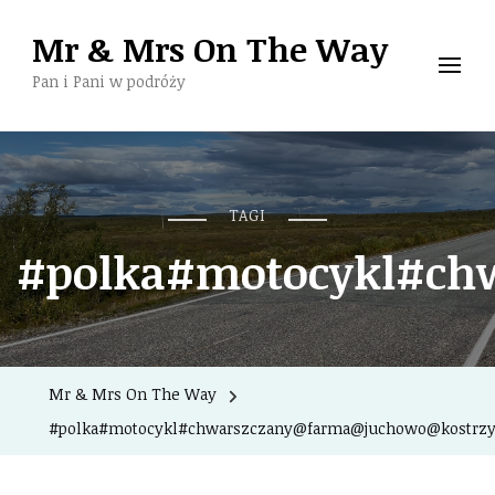
Mr & Mrs On The Way
Pan i Pani w podróży
TAGI
#polka#motocykl#chw
Mr & Mrs On The Way
#polka#motocykl#chwarszczany@farma@juchowo@kostrzyn#o