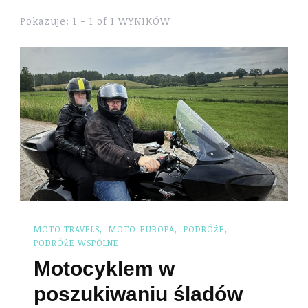
Pokazuje: 1 - 1 of 1 WYNIKÓW
MOTO TRAVELS
MOTO-EUROPA
PODRÓŻE
PODRÓŻE WSPÓLNE
Motocyklem w
poszukiwaniu śladów