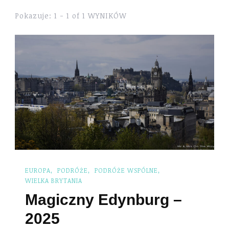
Pokazuje: 1 - 1 of 1 WYNIKÓW
EUROPA
PODRÓŻE
PODRÓŻE WSPÓLNE
WIELKA BRYTANIA
Magiczny Edynburg –
2025