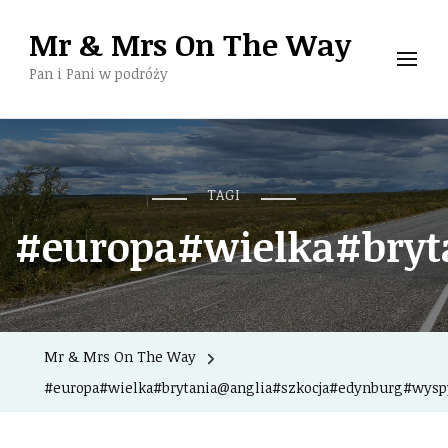
Mr & Mrs On The Way
Pan i Pani w podróży
TAGI
#europa#wielka#bryt
Mr & Mrs On The Way
#europa#wielka#brytania@anglia#szkocja#edynburg#wysp