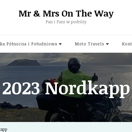
Mr & Mrs On The Way
Pan i Pani w podróży
ka Północna i Południowa
Moto Travels
Kont
2023 Nordkapp
kapp